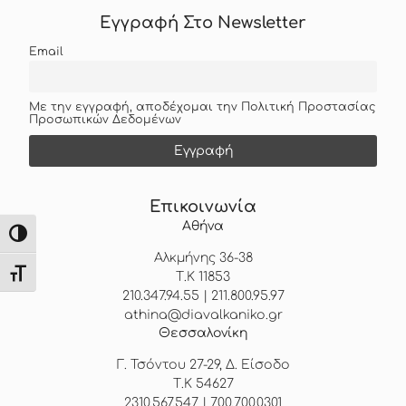
Εγγραφή Στο Newsletter
Email
Με την εγγραφή, αποδέχομαι την Πολιτική Προστασίας
Προσωπικών Δεδομένων
Επικοινωνία
Αθήνα
Εναλλαγή Υψηλής Αντίθεσης
Αλκμήνης 36-38
Εναλλαγή Μεγέθους Γραμμάτων
Τ.Κ 11853
210.347.94.55 | 211.800.95.97
athina@diavalkaniko.gr
Θεσσαλονίκη
Γ. Τσόντου 27-29, Δ. Είσοδο
Τ.Κ 54627
2310.567.547 | 700.700.0301