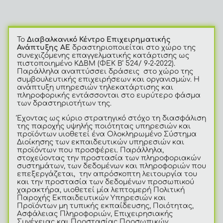
Το
Διαβαλκανικό Κέντρο Επιχειρηματικής
Ανάπτυξης ΑΕ
δραστηριοποιείται στο χώρο της
συνεχιζόμενης επαγγελματικής κατάρτισης ως
πιστοποιημένο ΚΔΒΜ (ΦΕΚ Β’ 524/ 9-2-2022).
Παράλληλα αναπτύσσει δράσεις στο χώρο της
συμβουλευτικής επιχειρήσεων και οργανισμών. Η
ανάπτυξη υπηρεσιών τηλεκατάρτισης και
πληροφορικής εντάσσονται στο ευρύτερο φάσμα
των δραστηριοτήτων της.
Έχοντας ως κύριο στρατηγικό στόχο τη διασφάλιση
της παροχής υψηλής ποιότητας υπηρεσιών και
προϊόντων υιοθετεί ένα Ολοκληρωμένο Σύστημα
Διοίκησης των εκπαιδευτικών υπηρεσιών και
προϊόντων που προσφέρει. Παράλληλα,
στοχεύοντας την προστα­σία των πλη­ρο­φοριακών
συστημάτων, των δεδομένων και πληροφοριών που
επεξεργάζεται, την απρόσκοπτη λειτουργία του
και την προστασία των δεδομένων προσωπικού
χαρακτήρα, υιοθετεί μία λεπτομερή Πολιτική
Παροχής Εκπαιδευτικών Υπηρεσιών και
Προϊόντων μη τυπικής εκπαίδευσης, Ποιότητας,
Ασφάλειας Πληροφοριών, Επιχειρησιακής
Συνέχειας και Προστασίας Προσωπικών