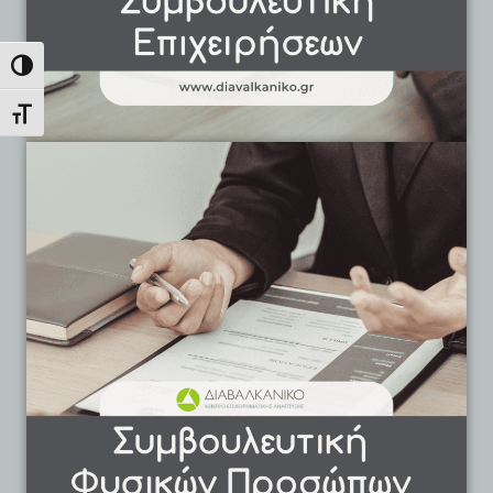
Εναλλαγή Υψηλής Αντίθεσης
Εναλλαγή Μεγέθους Γραμμάτων