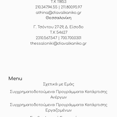
Τ.Κ 11853
210.347.94.55 | 211.800.95.97
athina@diavalkaniko.gr
Θεσσαλονίκη
Γ. Τσόντου 27-29, Δ. Είσοδο
Τ.Κ 54627
2310.567.547 | 700.700.0301
thessaloniki@diavalkaniko.gr
Menu
Σχετικά με Εμάς
Συγχρηματοδοτούμενα Προγράμματα Κατάρτισης
Ανέργων
Συγχρηματοδοτούμενα Προγράμματα Κατάρτισης
Εργαζομένων