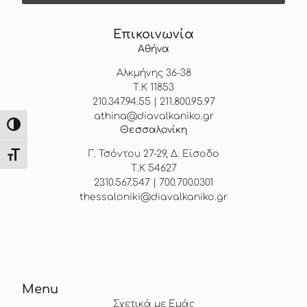
Επικοινωνία
Αθήνα
Αλκμήνης 36-38
Τ.Κ 11853
210.347.94.55 | 211.800.95.97
athina@diavalkaniko.gr
Εναλλαγή Υψηλής Αντίθεσης
Θεσσαλονίκη
Γ. Τσόντου 27-29, Δ. Είσοδο
Εναλλαγή Μεγέθους Γραμμάτων
Τ.Κ 54627
2310.567.547 | 700.700.0301
thessaloniki@diavalkaniko.gr
Menu
Σχετικά με Εμάς