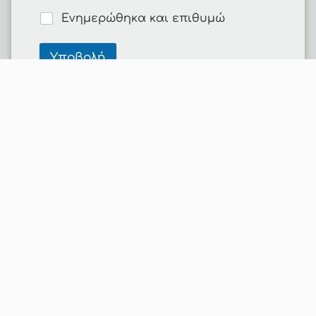
Ενημερώθηκα και επιθυμώ
Υποβολή
Εγγραφή Στο Newsletter
Email
Με την εγγραφή, αποδέχομαι την Πολιτική Προστασίας
Προσωπικών Δεδομένων