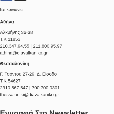
Επικοινωνία
Αθήνα
Αλκμήνης 36-38
Τ.Κ 11853
210.347.94.55 | 211.800.95.97
athina@diavalkaniko.gr
Θεσσαλονίκη
Γ. Τσόντου 27-29, Δ. Είσοδο
Τ.Κ 54627
2310.567.547 | 700.700.0301
thessaloniki@diavalkaniko.gr
Εγγραφή Στο Newsletter