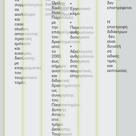
Ομίλου
δεν
•
διευθυντές
συμμετάσχουν
Radisson
επιστρέφεται.
Εργασιακό
τουριστικών
σε
Hotels.
κλίμα
επιχειρήσεων
workshops
Παράλληλα
και
Η
με
•
case
επιστροφή
την
Παρακίνηση
studies,
διδάκτρων
επαγγελματική
ανθρώπινου
αποκτώντας
δεν
του
δυναμικού
πρακτική
είναι
δραστηριότητα,
εμπειρία
δυνατή
•
από
και
σε
Αξιολόγηση
το
ευκαιρίες
ειδικές
ανθρώπινου
2005
δικτύωσης
τιμές
δυναμικού
έως
με
και
στις
σήμερα
επαγγελματίες
εκπτώσεις.
τουριστικές
αναπτύσσει
του
επιχειρήσεις
και
τουριστικού
διδακτική
τομέα.
δραστηριότητα
ως
συνεργάτης
του
Πανεπιστημίου
Δυτικής
Αττικής
στο
τμήμα
Διοίκησης
Τουρισμού.