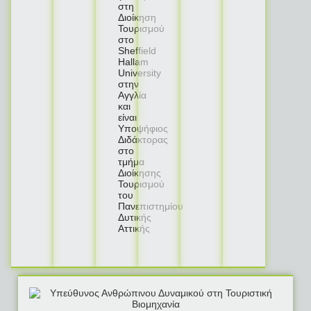
στη
Διοίκηση
Τουρισμού
στο
Sheffield
Hallam
University
στην
Αγγλία
και
είναι
Υποψήφιος
Διδάκτορας
στο
τμήμα
Διοίκησης
Τουρισμού
του
Πανεπιστημίου
Δυτικής
Αττικής