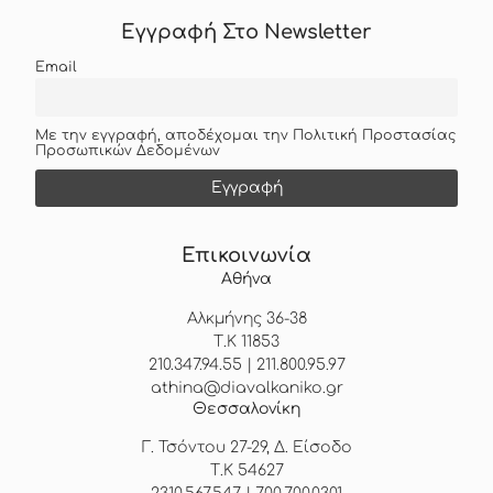
Εγγραφή Στο Newsletter
Email
Με την εγγραφή, αποδέχομαι την Πολιτική Προστασίας
Προσωπικών Δεδομένων
Επικοινωνία
Αθήνα
Αλκμήνης 36-38
Τ.Κ 11853
210.347.94.55 | 211.800.95.97
athina@diavalkaniko.gr
Θεσσαλονίκη
Γ. Τσόντου 27-29, Δ. Είσοδο
Τ.Κ 54627