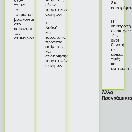
στον
δεν
αξίων
τομέα
επιστρέφετ
τουριστικών
του
ακίνητων
τουρισμού
βρίσκονται
Η
•
στο
επιστροφή
Διεθνή
επίκεντρο
διδάκτρων
και
του
δεν
ευρωπαϊκά
σεμιναρίου.
είναι
πρότυπα
δυνατή
εκτίμησης
σε
και
ειδικές
αξιοποίησης
τιμές
τουριστικών
και
ακίνητων
εκπτώσεις.
Άλλα
Προγράμματ