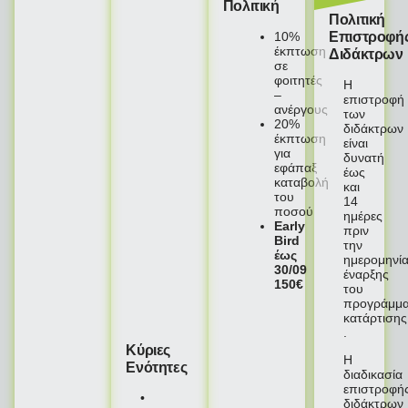
Πολιτική
Πολιτική
10%
Επιστροφή
έκπτωση
Διδάκτρων
σε
φοιτητές
Η
–
επιστροφή
ανέργους
των
20%
διδάκτρων
έκπτωση
είναι
για
δυνατή
εφάπαξ
έως
καταβολή
και
του
14
ποσού
ημέρες
Early
πριν
Bird
την
έως
ημερομηνί
30/09
έναρξης
150€
του
προγράμμα
κατάρτισης
.
Κύριες
Η
Ενότητες
διαδικασία
επιστροφή
•
διδάκτρων