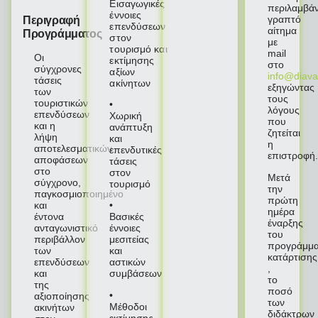
Εισαγωγικές
περιλαμβάν
έννοιες
γραπτό
Περιγραφή
επενδύσεων
αίτημα
Προγράμματος
στον
με
τουρισμό
και
mail
Οι
εκτίμησης
στο
σύγχρονες
αξίων
info@diava
τάσεις
ακίνητων
εξηγώντας
των
τους
τουριστικών
•
λόγους
επενδύσεων
Χωρική
που
και η
ανάπτυξη
ζητείται
λήψη
και
η
αποτελεσματικών
επενδυτικές
επιστροφή
αποφάσεων
τάσεις
στο
στον
Μετά
σύγχρονο,
τουρισμό
την
παγκοσμιοποιημένο
πρώτη
και
•
ημέρα
έντονα
Βασικές
έναρξης
ανταγωνιστικό
έννοιες
του
περιβάλλον
μεσιτείας
προγράμμα
των
και
κατάρτισης
επενδύσεων
αστικών
,
και
συμβάσεων
το
της
ποσό
•
αξιοποίησης
των
Μέθοδοι
ακινήτων
διδάκτρων
εκτίμησης