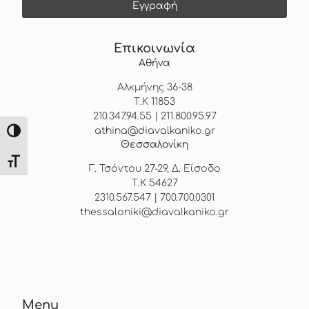
Επικοινωνία
Αθήνα
Αλκμήνης 36-38
Τ.Κ 11853
210.347.94.55 | 211.800.95.97
athina@diavalkaniko.gr
Εναλλαγή Υψηλής Αντίθεσης
Θεσσαλονίκη
Εναλλαγή Μεγέθους Γραμμάτων
Γ. Τσόντου 27-29, Δ. Είσοδο
Τ.Κ 54627
2310.567.547 | 700.700.0301
thessaloniki@diavalkaniko.gr
Menu