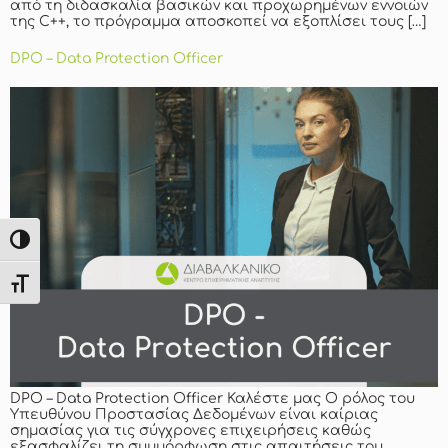
από τη διδασκαλία βασικών και προχωρημένων εννοιών
της C++, το πρόγραμμα αποσκοπεί να εξοπλίσει τους […]
DPO – Data Protection Officer
Εναλλαγή Υψηλής Αντίθεσης
Εναλλαγή Μεγέθους Γραμμάτων
DPO – Data Protection Officer Καλέστε μας Ο ρόλος του
Υπευθύνου Προστασίας Δεδομένων είναι καίριας
σημασίας για τις σύγχρονες επιχειρήσεις καθώς
εξασφαλίζει τη συμμόρφωση στις απαιτήσεις του